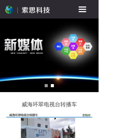
끀
威海环翠电视台转播车