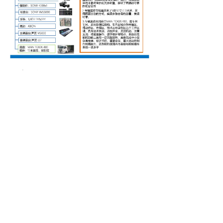
上一篇：
无
ꄴ
下一篇：
无
ꄲ
公司：
济南索思信息技术有限公司
电话：
0531-83532360
传真：
0531-83532300
邮箱：
suosikeji@suosi.tv
地址：
山东省济南市历城区华信路15号凯贝特
大厦C-506室
CopyRight ©2021 All Right Reserved 济南索思信息技术有
限公司 | 备案号：
鲁ICP备2021011535号-1
| 技术支持：
云