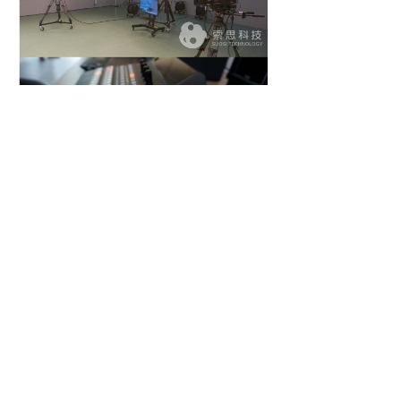
上一篇：
无
ꄴ
下一篇：
无
ꄲ
公司：
济南索思信息技术有限公司
电话：
0531-83532360
传真：
0531-83532300